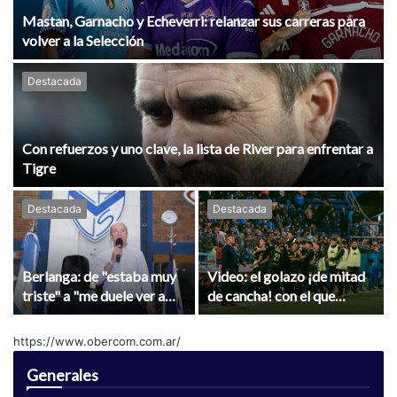
Mastan, Garnacho y Echeverri: relanzar sus carreras para
volver a la Selección
Destacada
Con refuerzos y uno clave, la lista de River para enfrentar a
Tigre
Destacada
Destacada
Berlanga: de "estaba muy
Video: el golazo ¡de mitad
triste" a "me duele ver a
de cancha! con el que
Almada en River"
Aldosivi se puso en ventaja
ante Central
https://www.obercom.com.ar/
Generales