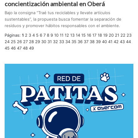
concientización ambiental en Oberá
Bajo la consigna “Traé tus reciclables y llevate artículos
sustentables”, la propuesta busca fomentar la separación de
residuos y promover hábitos responsables con el ambiente.
Páginas:
1
2
3
4
5
6
7
8
9
10
11
12
13
14
15
16
17
18
19
20
21
22
23
24
25
26
27
28
29
30
31
32
33
34
35
36
37
38
39
40
41
42
43
44
45
46
47
48
49