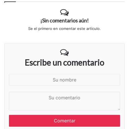
¡Sin comentarios aún!
Se el primero en comentar este artículo.
Escribe un comentario
S
u
n
S
o
u
m
c
b
o
r
m
e
e