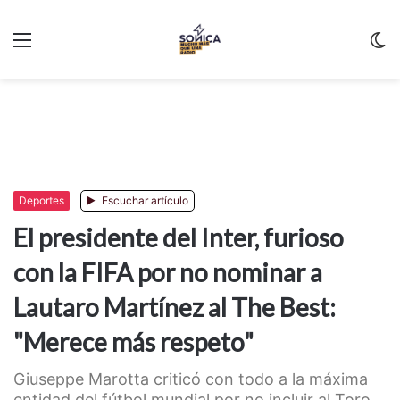
Menu
C
m
Deportes
Escuchar artículo
El presidente del Inter, furioso
con la FIFA por no nominar a
Lautaro Martínez al The Best:
"Merece más respeto"
Giuseppe Marotta criticó con todo a la máxima
entidad del fútbol mundial por no incluir al Toro