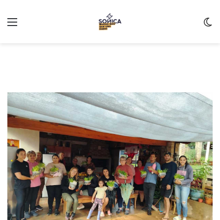
Menu
C
m