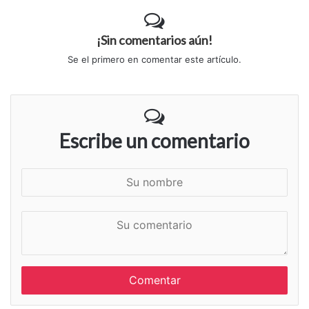
¡Sin comentarios aún!
Se el primero en comentar este artículo.
Escribe un comentario
S
u
n
S
o
u
m
c
b
o
r
m
e
e
n