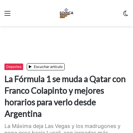
Menu
C
m
Deportes
Escuchar artículo
La Fórmula 1 se muda a Qatar con
Franco Colapinto y mejores
horarios para verlo desde
Argentina
La Máxima deja Las Vegas y los madrugones y
pone proa hacia Lusail, con jornadas más