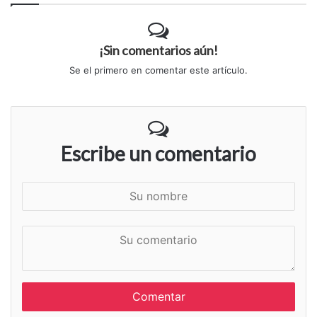
¡Sin comentarios aún!
Se el primero en comentar este artículo.
Escribe un comentario
S
u
n
S
o
u
m
c
b
o
r
m
e
e