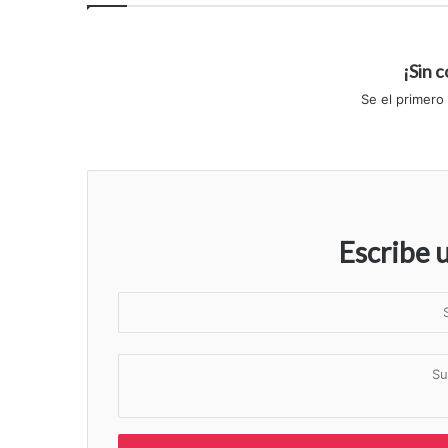
¡Sin 
Se el primero
Escribe 
S
u
n
S
o
u
m
c
b
o
r
m