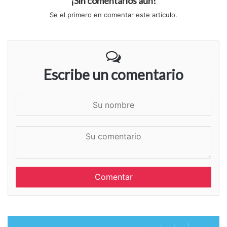
¡Sin comentarios aún!
Se el primero en comentar este artículo.
Escribe un comentario
S
u
n
S
o
u
m
c
b
o
r
m
e
e
n
t
a
r