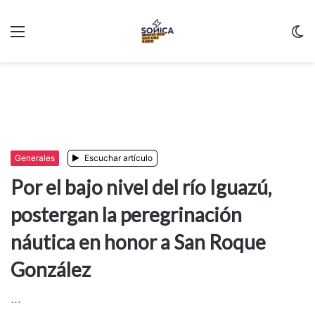
Menu
C
m
Generales
Escuchar artículo
Por el bajo nivel del río Iguazú,
postergan la peregrinación
náutica en honor a San Roque
González
...