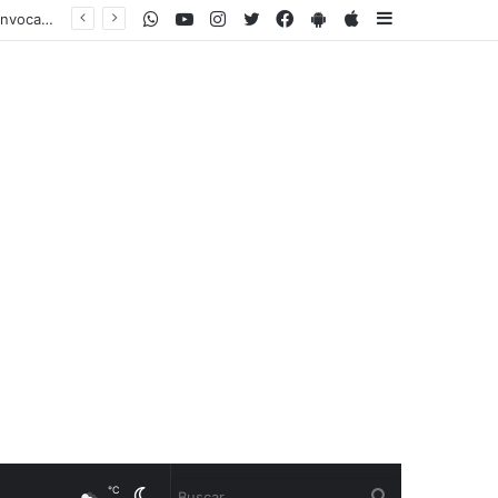
WhatsApp
Youtube
Instagram
Twitter
Facebook
PlayStore
AppStore
Sidebar
℃
Cambiar
Buscar