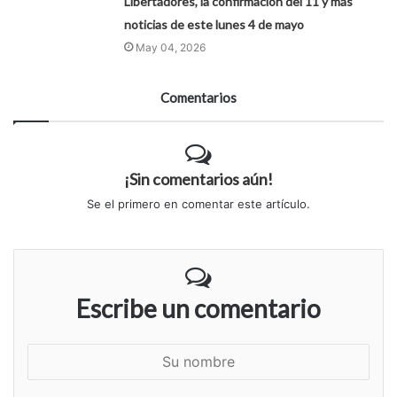
Libertadores, la confirmación del 11 y más
noticias de este lunes 4 de mayo
May 04, 2026
Comentarios
¡Sin comentarios aún!
Se el primero en comentar este artículo.
Escribe un comentario
S
u
n