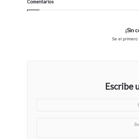
Comentarios
¡Sin 
Se el primero
Escribe 
S
u
n
S
o
u
m
c
b