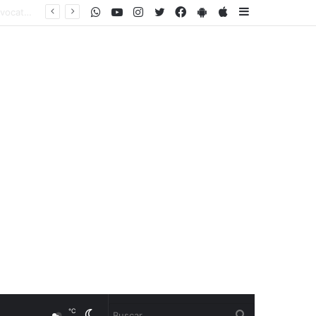
WhatsApp
Youtube
Instagram
Twitter
Facebook
PlayStore
AppStore
Sidebar
℃
Cambiar
Buscar