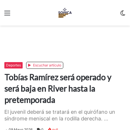
Menu
C
m
Deportes
Escuchar artículo
Tobías Ramírez será operado y
será baja en River hasta la
pretemporada
El juvenil deberá se tratará en el quirófano un
síndrome meniscal en la rodilla derecha. ...
09 Mayo 2026
0
null