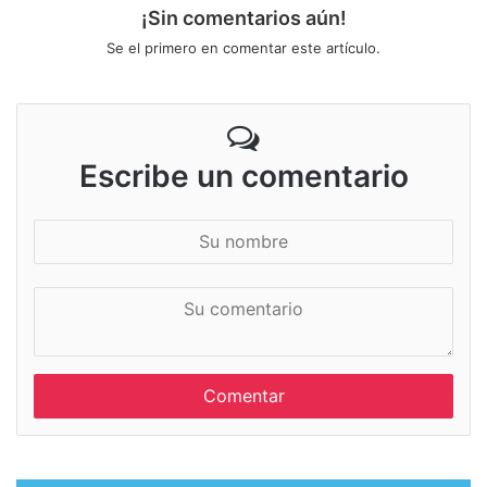
¡Sin comentarios aún!
Se el primero en comentar este artículo.
Escribe un comentario
S
u
n
S
o
u
m
c
b
o
r
m
e
e
n
t
a