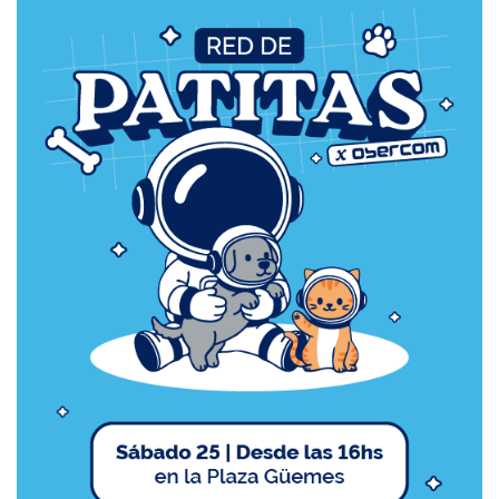
r
i
o